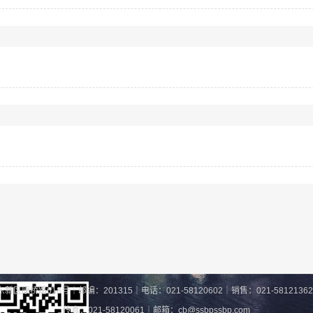
康桥路618号｜邮编：201315｜电话：021-58120602｜销售：021-58121362 / 0
传真：021-58120061｜邮箱：cb@ssbpssbp.com