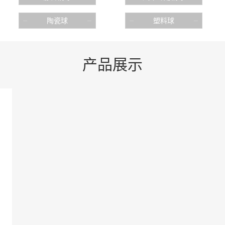
陶瓷球
塑料球
产品展示