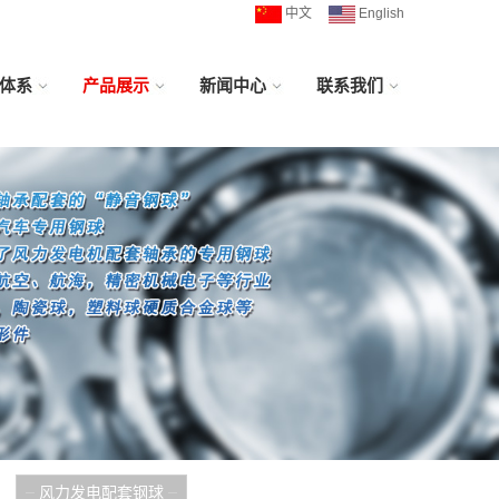
中文
English
体系
产品展示
新闻中心
联系我们
风力发电配套钢球